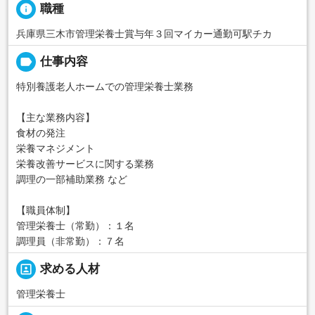
info
職種
兵庫県三木市管理栄養士賞与年３回マイカー通勤可駅チカ
label
仕事内容
特別養護老人ホームでの管理栄養士業務
【主な業務内容】
食材の発注
栄養マネジメント
栄養改善サービスに関する業務
調理の一部補助業務 など
【職員体制】
管理栄養士（常勤）：１名
調理員（非常勤）：７名
portrait
求める人材
管理栄養士