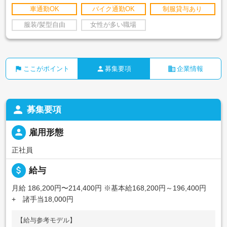
車通勤OK
バイク通勤OK
制服貸与あり
服装/髪型自由
女性が多い職場
flag
person
business
ここがポイント
募集要項
企業情報
person
募集要項
person
雇用形態
正社員
attach_money
給与
月給 186,200円〜214,400円
※基本給168,200円～196,400円
+ 諸手当18,000円
【給与参考モデル】