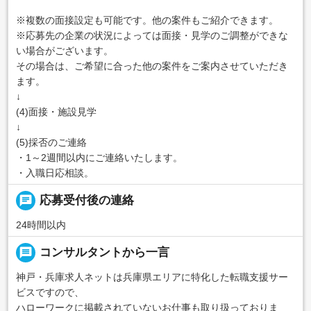
※複数の面接設定も可能です。他の案件もご紹介できます。
※応募先の企業の状況によっては面接・見学のご調整ができな
い場合がございます。
その場合は、ご希望に合った他の案件をご案内させていただき
ます。
↓
(4)面接・施設見学
↓
(5)採否のご連絡
・1～2週間以内にご連絡いたします。
・入職日応相談。
chat
応募受付後の連絡
24時間以内
message
コンサルタントから一言
神戸・兵庫求人ネットは兵庫県エリアに特化した転職支援サー
ビスですので、
ハローワークに掲載されていないお仕事も取り扱っておりま