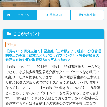
flag
person
business
ここがポイント
募集要項
企業情報
flag
ここがポイント
正社員
【賞与4.5ヶ月分支給☆】粟生線「三木駅」より徒歩10分◎管理
栄養士の募集！残業ほとんどなし◎ブランク可・特養経験者大
歓迎☆有給や育休取得奨励♪＜三木市加佐＞
【施設について】
2018年に開設し、特別養護老人ホームだけ
でなく、小規模多機能型居宅介護やグループホームなど幅広い
福祉サービスを提供しています。
神戸電鉄粟生線の三木駅よ
り徒歩10分の施設なのでアクセスが良く通勤のしやすい立地と
なっております♪
【当施設での働き方について】
残業ほ
とんどありませんのでプライベートも充実させることができま
す。
賞与は4.5ヶ月分を支給しております。多くの福祉事業
を運営するきたはりま福祉会の施設なので経営基盤は盤石で