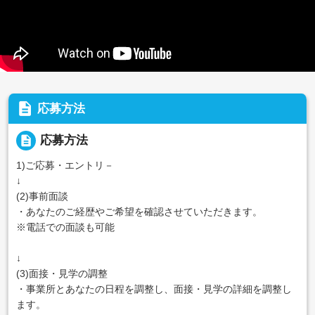
description
応募方法
description
応募方法
1)ご応募・エントリ－
↓
(2)事前面談
・あなたのご経歴やご希望を確認させていただきます。
※電話での面談も可能
↓
(3)面接・見学の調整
・事業所とあなたの日程を調整し、面接・見学の詳細を調整し
ます。