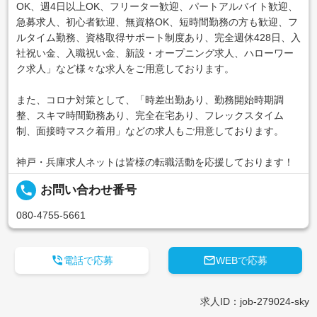
OK、週4日以上OK、フリーター歓迎、パートアルバイト歓迎、
急募求人、初心者歓迎、無資格OK、短時間勤務の方も歓迎、フ
ルタイム勤務、資格取得サポート制度あり、完全週休428日、入
社祝い金、入職祝い金、新設・オープニング求人、ハローワー
ク求人」など様々な求人をご用意しております。
また、コロナ対策として、「時差出勤あり、勤務開始時期調
整、スキマ時間勤務あり、完全在宅あり、フレックスタイム
制、面接時マスク着用」などの求人もご用意しております。
神戸・兵庫求人ネットは皆様の転職活動を応援しております！
local_phone
お問い合わせ番号
080-4755-5661


電話で応募
WEBで応募
求人ID：job-279024-sky