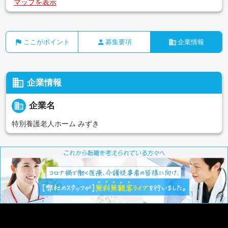
マップを表示
flag
person
business
ここがポイント
募集要項
企業情報
business
企業情報
business
企業名
特別養護老人ホーム みずき