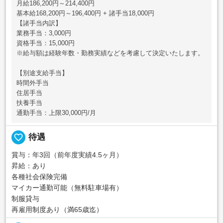
月給186,200円～214,400円
基本給168,200円～196,400円 + 諸手当18,000円
【諸手当内訳】
業務手当：3,000円
資格手当：15,000円
※給与額は経験年数・勤務実績などを考慮して決定いたします。
【別途支給手当】
時間外手当
住居手当
扶養手当
通勤手当：上限30,000円/月
favorite_border
待遇
賞与：年3回（前年度実績4.5ヶ月）
昇給：あり
各種社会保険完備
マイカー通勤可能（無料駐車場有）
制服貸与
再雇用制度あり（満65歳迄）