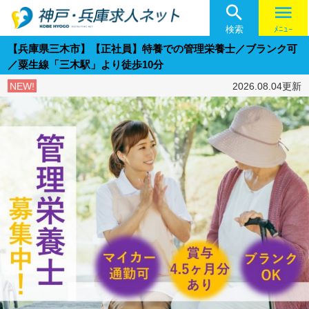

menu
検索
ﾒﾆｭｰ
【兵庫県三木市】【正社員】特養での管理栄養士／ブランク可
／粟生線「三木駅」より徒歩10分
NEW!
2026.08.04更新