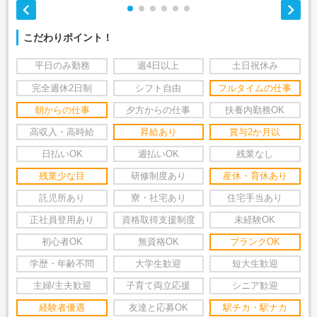


こだわりポイント！
平日のみ勤務
週4日以上
土日祝休み
完全週休2日制
シフト自由
フルタイムの仕事
朝からの仕事
夕方からの仕事
扶養内勤務OK
高収入・高時給
昇給あり
賞与2か月以
日払いOK
週払いOK
残業なし
残業少な目
研修制度あり
産休・育休あり
託児所あり
寮・社宅あり
住宅手当あり
正社員登用あり
資格取得支援制度
未経験OK
初心者OK
無資格OK
ブランクOK
学歴・年齢不問
大学生歓迎
短大生歓迎
主婦/主夫歓迎
子育て両立応援
シニア歓迎
経験者優遇
友達と応募OK
駅チカ・駅ナカ