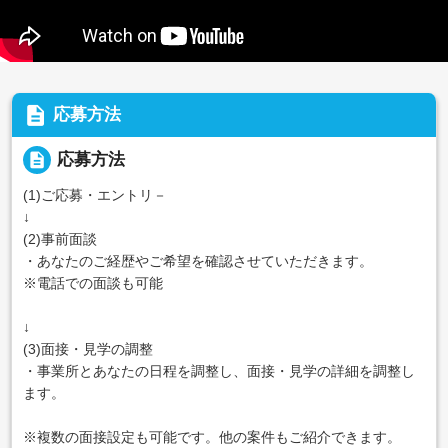
description
応募方法
description
応募方法
(1)ご応募・エントリ－
↓
(2)事前面談
・あなたのご経歴やご希望を確認させていただきます。
※電話での面談も可能
↓
(3)面接・見学の調整
・事業所とあなたの日程を調整し、面接・見学の詳細を調整し
ます。
※複数の面接設定も可能です。他の案件もご紹介できます。