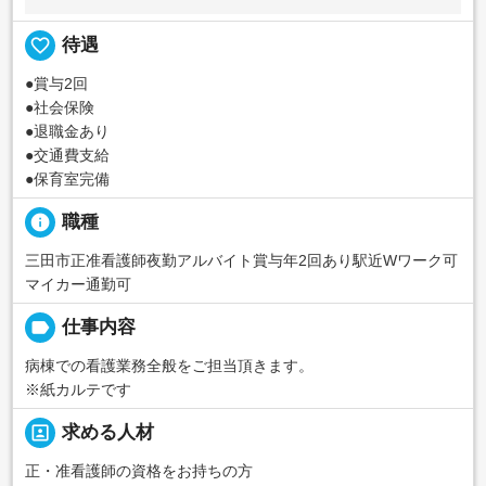
favorite_border
待遇
●賞与2回
●社会保険
●退職金あり
●交通費支給
●保育室完備
info
職種
三田市正准看護師夜勤アルバイト賞与年2回あり駅近Wワーク可
マイカー通勤可
label
仕事内容
病棟での看護業務全般をご担当頂きます。
※紙カルテです
portrait
求める人材
正・准看護師の資格をお持ちの方