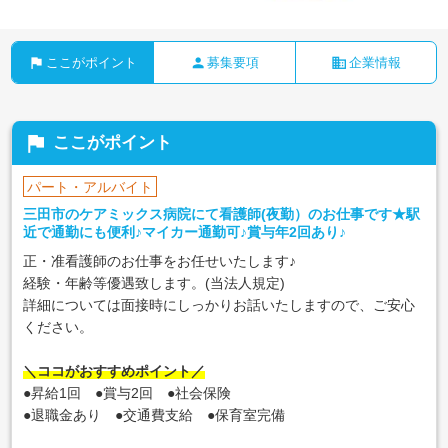
flag
person
business
ここがポイント
募集要項
企業情報
flag
ここがポイント
パート・アルバイト
三田市のケアミックス病院にて看護師(夜勤）のお仕事です★駅
近で通勤にも便利♪マイカー通勤可♪賞与年2回あり♪
正・准看護師のお仕事をお任せいたします♪
経験・年齢等優遇致します。(当法人規定)
詳細については面接時にしっかりお話いたしますので、ご安心
ください。
＼ココがおすすめポイント／
●昇給1回 ●賞与2回 ●社会保険
●退職金あり ●交通費支給 ●保育室完備