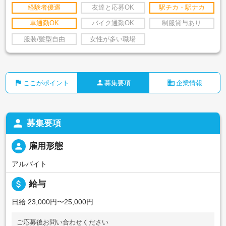
経験者優遇
友達と応募OK
駅チカ・駅ナカ
車通勤OK
バイク通勤OK
制服貸与あり
服装/髪型自由
女性が多い職場
flag
person
business
ここがポイント
募集要項
企業情報
person
募集要項
person
雇用形態
アルバイト
attach_money
給与
日給 23,000円〜25,000円
ご応募後お問い合わせください