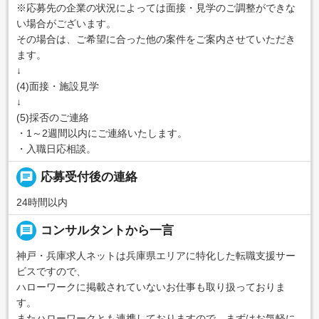
※応募先の企業の状況によっては面接・見学のご調整ができな
い場合がございます。
その場合は、ご希望に合った他の案件をご案内させていただき
ます。
↓
(4)面接・施設見学
↓
(5)採否のご連絡
・1～2週間以内にご連絡いたします。
・入職日応相談。
chat
応募受付後の連絡
24時間以内
message
コンサルタントから一言
神戸・兵庫求人ネットは兵庫県エリアに特化した転職支援サー
ビスですので、
ハローワークに掲載されていないお仕事も取り扱っておりま
す。
またハローワークとも連携しておりますので、まずはお気軽に