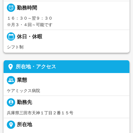

勤務時間
１６：３０～翌９：３０
※月３・４回～可能です
calendar_today
休日・休暇
シフト制
place
所在地・アクセス
people
業態
ケアミックス病院
person_pin
勤務先
兵庫県三田市天神１丁目２番１５号
place
所在地