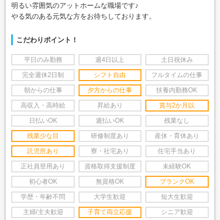
明るい雰囲気のアットホームな職場です♪
やる気のある元気な方をお待ちしております。
こだわりポイント！
平日のみ勤務
週4日以上
土日祝休み
完全週休2日制
シフト自由
フルタイムの仕事
朝からの仕事
夕方からの仕事
扶養内勤務OK
高収入・高時給
昇給あり
賞与2か月以
日払いOK
週払いOK
残業なし
残業少な目
研修制度あり
産休・育休あり
託児所あり
寮・社宅あり
住宅手当あり
正社員登用あり
資格取得支援制度
未経験OK
初心者OK
無資格OK
ブランクOK
学歴・年齢不問
大学生歓迎
短大生歓迎
主婦/主夫歓迎
子育て両立応援
シニア歓迎