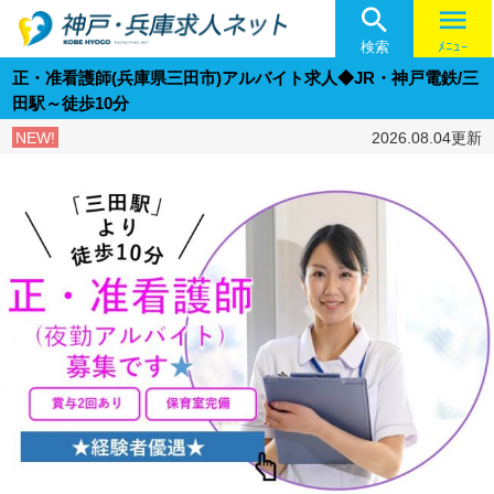

menu
検索
ﾒﾆｭｰ
正・准看護師(兵庫県三田市)アルバイト求人◆JR・神戸電鉄/三
田駅～徒歩10分
NEW!
2026.08.04更新