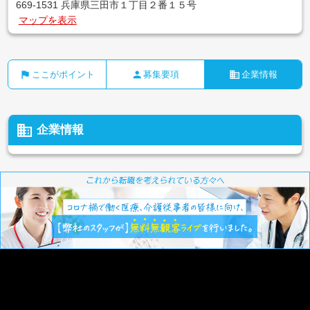
669-1531 兵庫県三田市１丁目２番１５号
マップを表示
flag
person
business
ここがポイント
募集要項
企業情報
business
企業情報