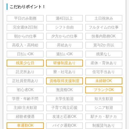
こだわりポイント！
平日のみ勤務
週4日以上
土日祝休み
完全週休2日制
シフト自由
フルタイムの仕事
朝からの仕事
夕方からの仕事
扶養内勤務OK
高収入・高時給
昇給あり
賞与2か月以
日払いOK
週払いOK
残業なし
残業少な目
研修制度あり
産休・育休あり
託児所あり
寮・社宅あり
住宅手当あり
正社員登用あり
資格取得支援制度
未経験OK
初心者OK
無資格OK
ブランクOK
学歴・年齢不問
大学生歓迎
短大生歓迎
主婦/主夫歓迎
子育て両立応援
シニア歓迎
経験者優遇
友達と応募OK
駅チカ・駅ナカ
車通勤OK
バイク通勤OK
制服貸与あり