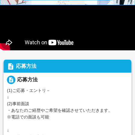
description
応募方法
description
応募方法
(1)ご応募・エントリ－
↓
(2)事前面談
・あなたのご経歴やご希望を確認させていただきます。
※電話での面談も可能
↓