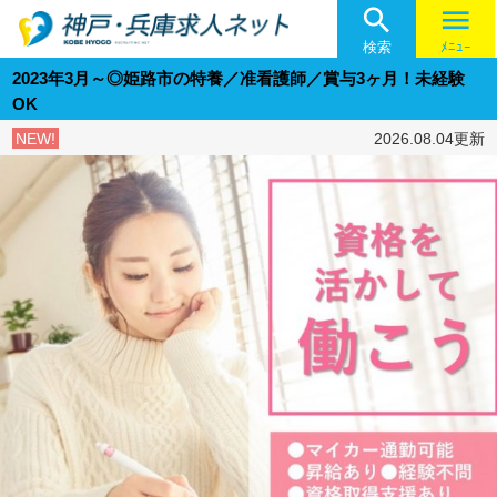

menu
検索
ﾒﾆｭｰ
2023年3月～◎姫路市の特養／准看護師／賞与3ヶ月！未経験
OK
NEW!
2026.08.04更新