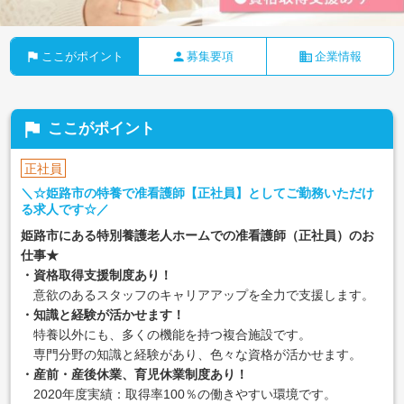
flag
person
business
ここがポイント
募集要項
企業情報
flag
ここがポイント
正社員
＼☆姫路市の特養で准看護師【正社員】としてご勤務いただけ
る求人です☆／
姫路市にある特別養護老人ホームでの准看護師（正社員）のお
仕事★
・資格取得支援制度あり！
意欲のあるスタッフのキャリアアップを全力で支援します。
・知識と経験が活かせます！
特養以外にも、多くの機能を持つ複合施設です。
専門分野の知識と経験があり、色々な資格が活かせます。
・産前・産後休業、育児休業制度あり！
2020年度実績：取得率100％の働きやすい環境です。