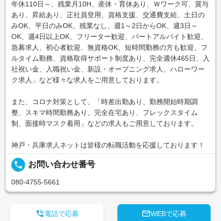
年休110日～、残業月10H、産休・育休あり、Ｗワーク可、賞与
あり、昇給あり、正社員登用、資格支援、交通費支給、土日の
みOK、平日のみOK、残業なし、週1～2日からOK、週3日～
OK、週4日以上OK、フリーター歓迎、パートアルバイト歓迎、
急募求人、初心者歓迎、無資格OK、短時間勤務の方も歓迎、フ
ルタイム勤務、資格取得サポート制度あり、完全週休465日、入
社祝い金、入職祝い金、新設・オープニング求人、ハローワー
ク求人」など様々な求人をご用意しております。
また、コロナ対策として、「時差出勤あり、勤務開始時期調
整、スキマ時間勤務あり、完全在宅あり、フレックスタイム
制、面接時マスク着用」などの求人もご用意しております。
神戸・兵庫求人ネットは皆様の転職活動を応援しております！
local_phone
お問い合わせ番号
080-4755-5661


電話で応募
WEBで応募