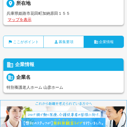
place
所在地
兵庫県姫路市花田町加納原田１５５
マップを表示
flag
person
business
ここがポイント
募集要項
企業情報
business
企業情報
business
企業名
特別養護老人ホーム 山彦ホーム