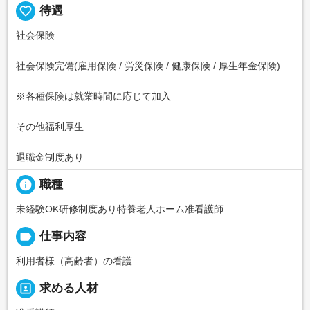
favorite_border
待遇
社会保険
社会保険完備(雇用保険 / 労災保険 / 健康保険 / 厚生年金保険)
※各種保険は就業時間に応じて加入
その他福利厚生
退職金制度あり
info
職種
未経験OK研修制度あり特養老人ホーム准看護師
label
仕事内容
利用者様（高齢者）の看護
portrait
求める人材