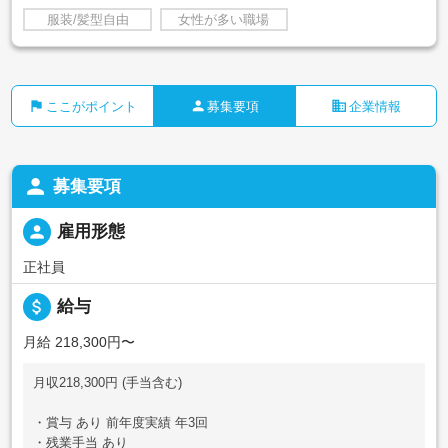
服装/髪型自由
女性が多い職場
flag
person
business
ここがポイント
募集要項
企業情報
person
募集要項
person
雇用形態
正社員
attach_money
給与
月給 218,300円〜
月収218,300円 (手当含む)
・賞与 あり 前年度実績 年3回
・残業手当 あり