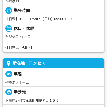
准看護師

勤務時間
【日勤】08:30~17:30 / 【日勤】09:00~18:00
calendar_today
休日・休暇
年間休日 : 108日
休日制度：4週8休
place
所在地・アクセス
people
業態
特養老人ホーム
person_pin
勤務先
兵庫県姫路市花田町加納原田１５５