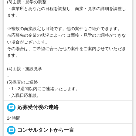
(3)面接・見学の調整
・事業所とあなたの日程を調整し、面接・見学の詳細を調整し
ます。
※複数の面接設定も可能です。他の案件もご紹介できます。
※応募先の企業の状況によっては面接・見学のご調整ができな
い場合がございます。
その場合は、ご希望に合った他の案件をご案内させていただき
ます。
↓
(4)面接・施設見学
↓
(5)採否のご連絡
・1～2週間以内にご連絡いたします。
・入職日応相談。
chat
応募受付後の連絡
24時間
message
コンサルタントから一言