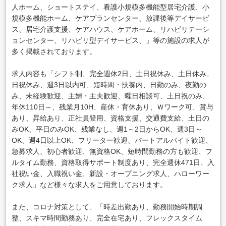
人ホーム、ショートステイ、看護小規模多機能型居宅介護、小
規模多機能ホーム、ケアプランセンター、放課後等デイサービ
ス、居宅介護支援、ケアハウス、ケアホーム、リハビリテーシ
ョンセンター、リハビリ型デイサービス、」等の施設の求人が
多く掲載されております。
求人内容も「シフト制、完全週休2日、土日祝休み、土日休み、
日祝休み、週3日以内可、短時間・扶養内、日勤のみ、夜勤の
み、未経験歓迎、主婦・主夫歓迎、曜日相談可、土日祝のみ、
年休110日～、残業月10H、産休・育休あり、Ｗワーク可、賞与
あり、昇給あり、正社員登用、資格支援、交通費支給、土日の
みOK、平日のみOK、残業なし、週1～2日からOK、週3日～
OK、週4日以上OK、フリーター歓迎、パートアルバイト歓迎、
急募求人、初心者歓迎、無資格OK、短時間勤務の方も歓迎、フ
ルタイム勤務、資格取得サポート制度あり、完全週休471日、入
社祝い金、入職祝い金、新設・オープニング求人、ハローワー
ク求人」など様々な求人をご用意しております。
また、コロナ対策として、「時差出勤あり、勤務開始時期調
整、スキマ時間勤務あり、完全在宅あり、フレックスタイム