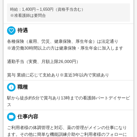
時給：1,400円～1,650円（資格手当含む）
※准看護師は要問合
favorite_border
待遇
各種保険（雇用、労災、健康保険、厚生年金）は法定通り
※過労働30時間以上の方は健康保険・厚生年金に加入します
通勤手当（実費、月額上限26,000円）
賞与 業績に応じて支給あり※直近3年以内で実績あり
info
職種
駅から徒歩約5分で賞与あり13時までの看護師パートデイサービ
ス
label
仕事内容
ご利用者様の体調管理と対応、薬の管理がメインの仕事になり
ます。その他に簡単な機能訓練介助やご利用者様のフォローに