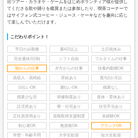
出ツアー・カラオケ・ゲームをはじめボランティア様が提供し
てくださる歌や踊りを鑑賞または参加したり、喫茶コーナーで
はサイフォン式コーヒー・ジュース・ケーキなどを趣向に応じ
て楽しんでいただけます。
こだわりポイント！
平日のみ勤務
週4日以上
土日祝休み
完全週休2日制
シフト自由
フルタイムの仕事
朝からの仕事
夕方からの仕事
扶養内勤務OK
高収入・高時給
昇給あり
賞与2か月以
日払いOK
週払いOK
残業なし
残業少な目
研修制度あり
産休・育休あり
託児所あり
寮・社宅あり
住宅手当あり
正社員登用あり
資格取得支援制度
未経験OK
初心者OK
無資格OK
ブランクOK
学歴・年齢不問
大学生歓迎
短大生歓迎