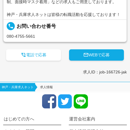
制、面接時マスク着用」などの求人もご用意しております。
神戸・兵庫求人ネットは皆様の転職活動を応援しております！
local_phone
お問い合わせ番号
080-4755-5661


電話で応募
WEBで応募
求人ID：job-166726-jak
神戸・兵庫求人ネット
求人情報
はじめての方へ
運営会社案内