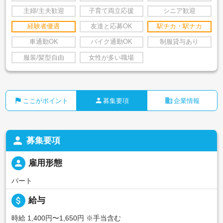
主婦/主夫歓迎
子育て両立応援
シニア歓迎
経験者優遇
友達と応募OK
駅チカ・駅ナカ
車通勤OK
バイク通勤OK
制服貸与あり
服装/髪型自由
女性が多い職場
flag
person
business
ここがポイント
募集要項
企業情報
person
募集要項
person
雇用形態
パート
attach_money
給与
時給 1,400円〜1,650円
※手当含む