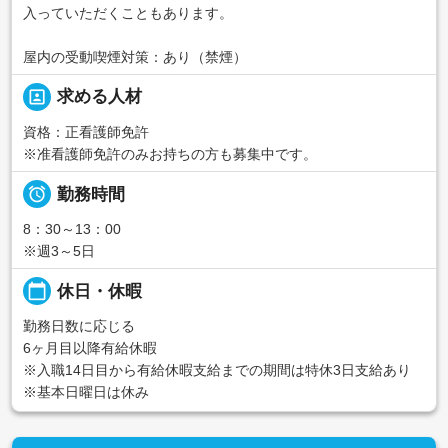
入っていただくこともあります。
屋内の受動喫煙対策：あり（禁煙）
portrait
求める人材
資格：正看護師免許
※准看護師免許のみお持ちの方も募集中です。

勤務時間
8：30～13：00
※週3～5日
calendar_today
休日・休暇
勤務日数に応じる
6ヶ月目以降有給休暇
※入職14日目から有給休暇支給までの期間は特休3日支給あり
※基本日曜日は休み