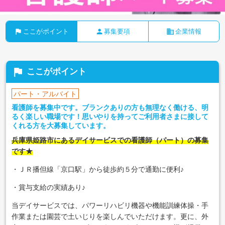
flag
person
business
ここがポイント
募集要項
企業情報
flag
ここがポイント
パート・アルバイト
看護師を募集中です。ブランクありの方も無理なく働ける、明
るく楽しい職場です！思いやりを持ってご利用者さまに接して
くれる方を大募集しています。
兵庫県姫路市にあるデイサービスでの看護師（パート）の募集
です★
・ＪＲ播但線「京口駅」から徒歩約５分で通勤に便利♪
・賞与支給の実績あり♪
当デイサービスでは、パワーリハビリ機器や機能訓練体操・手
作業または園芸で土いじりを楽しんでいただけます。更に、外