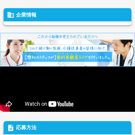
business
企業情報
description
応募方法