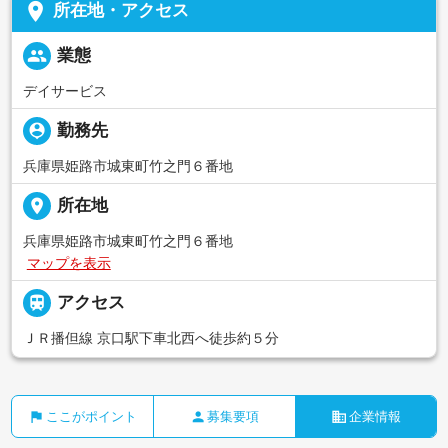
place
所在地・アクセス
people
業態
デイサービス
person_pin
勤務先
兵庫県姫路市城東町竹之門６番地
place
所在地
兵庫県姫路市城東町竹之門６番地
マップを表示

アクセス
ＪＲ播但線 京口駅下車北西へ徒歩約５分
flag
person
business
ここがポイント
募集要項
企業情報