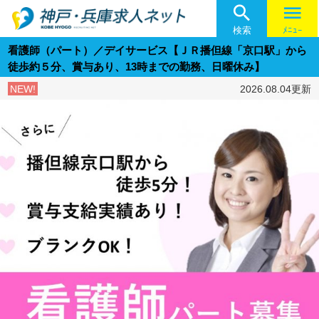

menu
検索
ﾒﾆｭｰ
看護師（パート）／デイサービス【ＪＲ播但線「京口駅」から
徒歩約５分、賞与あり、13時までの勤務、日曜休み】
NEW!
2026.08.04更新