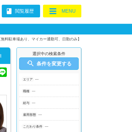
book
閲覧履歴
MENU
【無料駐車場あり、マイカー通勤可、日勤のみ】
選択中の検索条件
細

条件を変更する
---
エリア
---
職種
---
給与
---
雇用形態
---
こだわり条件