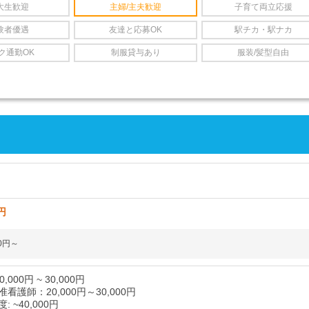
大生歓迎
主婦/主夫歓迎
子育て両立応援
験者優遇
友達と応募OK
駅チカ・駅ナカ
ク通勤OK
制服貸与あり
服装/髪型自由
円
00円～
,000円 ~ 30,000円
看護師：20,000円～30,000円
 ~40,000円