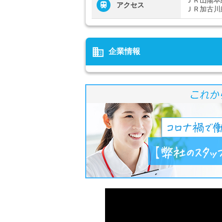
ＪＲ山陽本
アクセス
ＪＲ加古川
business
企業情報