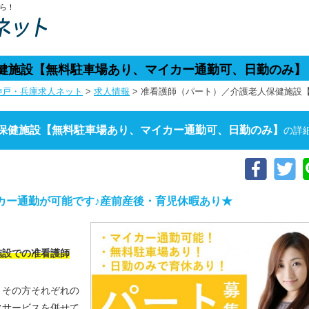
ら！
健施設【無料駐車場あり、マイカー通勤可、日勤のみ】
神戸・兵庫求人ネット
>
求人情報
>
准看護師（パート）／介護老人保健施設
保健施設【無料駐車場あり、マイカー通勤可、日勤のみ】
の詳
カー通勤が可能です♪産前産後・育児休暇あり★
施設での准看護師
、その方それぞれの
常サービスを併せて