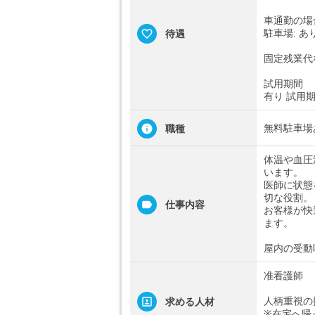
車通勤の場
駐車場: あ
待遇
固定残業代
試用期間
有り 試用
無料駐車場
職種
体温や血圧
います。
医師に状態
切な役割。
仕事内容
お客様が快
ます。
屋内の受動
准看護師
人柄重視の
求める人材
※在宅へ帰