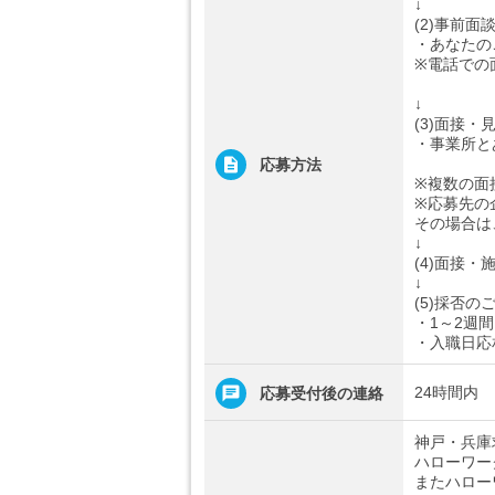
↓
(2)事前面
・あなたの
※電話での
↓
(3)面接・
・事業所と
応募方法
※複数の面
※応募先の
その場合は
↓
(4)面接・
↓
(5)採否の
・1～2週
・入職日応
24時間内
応募受付後の連絡
神戸・兵庫
ハローワー
またハロー