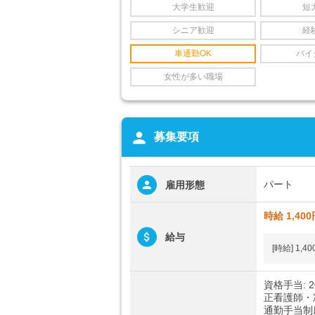
大学生歓迎
短
シニア歓迎
経
車通勤OK
バイ
女性が多い職場
person
募集要項
パート
雇用形態
時給 1,400
給与
[時給] 1,4
資格手当: 20
正看護師・准
通勤手当制度: