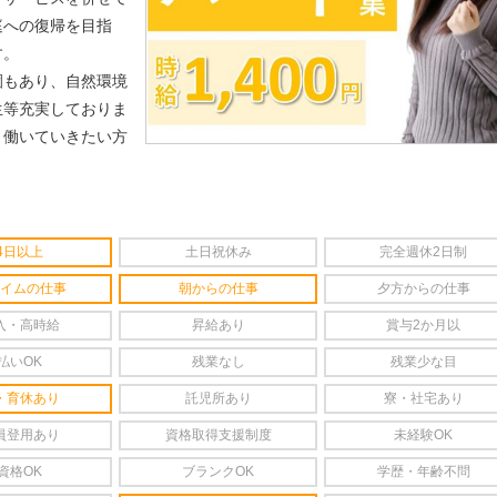
庭への復帰を目指
す。
園もあり、自然環境
生等充実しておりま
く働いていきたい方
4日以上
土日祝休み
完全週休2日制
イムの仕事
朝からの仕事
夕方からの仕事
入・高時給
昇給あり
賞与2か月以
払いOK
残業なし
残業少な目
・育休あり
託児所あり
寮・社宅あり
員登用あり
資格取得支援制度
未経験OK
資格OK
ブランクOK
学歴・年齢不問