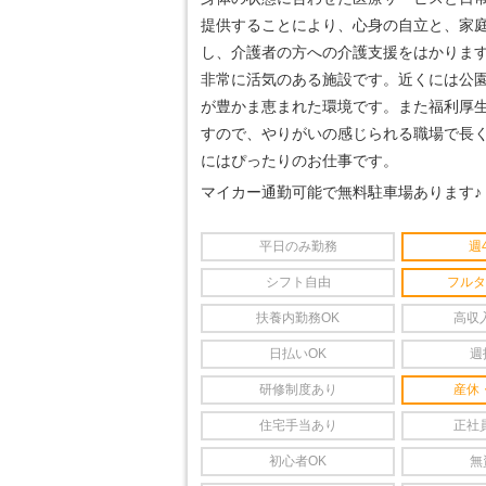
提供することにより、心身の自立と、家
し、介護者の方への介護支援をはかりま
非常に活気のある施設です。近くには公
が豊かま恵まれた環境です。また福利厚
すので、やりがいの感じられる職場で長
にはぴったりのお仕事です。
マイカー通勤可能で無料駐車場あります♪
平日のみ勤務
週
シフト自由
フルタ
扶養内勤務OK
高収
日払いOK
週
研修制度あり
産休
住宅手当あり
正社
初心者OK
無