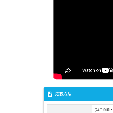
description
応募方法
(1)ご応募