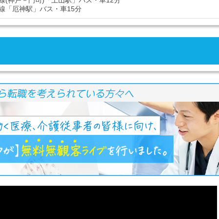
線(神戸－門司)「土山駅」バス・車12分
線「厄神駅」バス・車15分