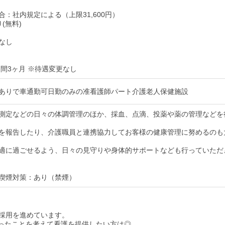
合：社内規定による（上限31,600円）
り(無料)
なし
期間3ヶ月 ※待遇変更なし
ありで車通勤可日勤のみの准看護師パート介護老人保健施設
測定などの日々の体調管理のほか、採血、点滴、投薬や薬の管理などを
を報告したり、介護職員と連携協力してお客様の健康管理に努めるのも
適に過ごせるよう、日々の見守りや身体的サポートなども行っていただ
喫煙対策：あり（禁煙）
採用を進めています。
ったことを考えて看護を提供したい方は◎