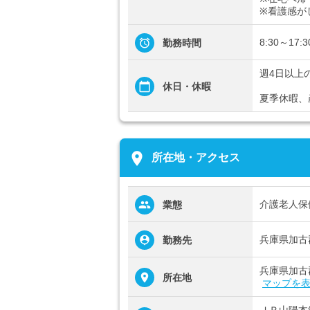
※看護感が
8:30～17:3
勤務時間
週4日以上
休日・休暇
夏季休暇、
place
所在地・アクセス
介護老人保
業態
兵庫県加古
勤務先
兵庫県加古
所在地
マップを