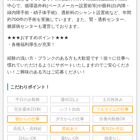
中心で、循環器外科(ペースメーカー設置術等)や眼科(白内障・
緑内障手術・硝子体手術)、透析科のシャント設置術など、年間
約700件の手術を実施しています。また、腎・透析センター、
糖尿病センターも運営しております。
★★★おすすめポイント★★★
・各種福利厚生が充実！
経験の浅い方・ブランクのある方も大歓迎です！徐々に仕事へ
慣れていただけるようにサポートいたしますのでご安心くださ
い！ご興味のある方はご応募ください！
こだわりポイント！
平日のみ勤務
週4日以上
土日祝休み
完全週休2日制
シフト自由
フルタイムの仕事
朝からの仕事
夕方からの仕事
扶養内勤務OK
高収入・高時給
昇給あり
賞与2か月以
日払いOK
週払いOK
残業なし