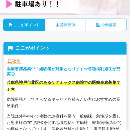
flag
person
business
ここがポイント
募集要項
企業情報
flag
ここがポイント
正社員
医療事務募集中！経験者が対象となります☆各種福利厚生が充
実◎
兵庫県神戸市北区のあるケアミックス病院での医療事務募集で
す★
病院事務としてさらなるキャリアを積みたい方におすすめの高
給案件！
当院は外科中心で複数の診療科を扱う一般病棟、急性期を脱し
た患者様の在宅復帰を促す地域包括ケア病棟・療養病棟(2単位)
の構成となっています。消化器外科の手術(主に腹腔鏡手術)が