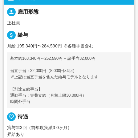
person
雇用形態
正社員
attach_money
給与
月給 195,340円〜284,590円
※各種手当含む
基本給163,340円～252,590円 + 諸手当32,000円
当直手当：32,000円（8,000円×4回）
※上記は当直手当を含んだ給与モデルとなります
【別途支給手当】
通勤手当：実費支給（月額上限30,000円）
時間外手当
favorite_border
待遇
賞与年3回（前年度実績3.0ヶ月）
昇給あり