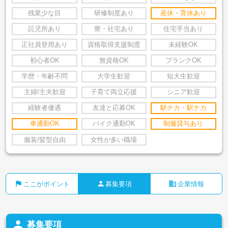
残業少な目
研修制度あり
産休・育休あり
託児所あり
寮・社宅あり
住宅手当あり
正社員登用あり
資格取得支援制度
未経験OK
初心者OK
無資格OK
ブランクOK
学歴・年齢不問
大学生歓迎
短大生歓迎
主婦/主夫歓迎
子育て両立応援
シニア歓迎
経験者優遇
友達と応募OK
駅チカ・駅ナカ
車通勤OK
バイク通勤OK
制服貸与あり
服装/髪型自由
女性が多い職場
flag
person
business
ここがポイント
募集要項
企業情報
person
募集要項