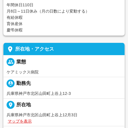
年間休日110日
月8日～11日休み（月の日数により変動する）
有給休暇
育休産休
慶弔休暇
place
所在地・アクセス
people
業態
ケアミックス病院
person_pin
勤務先
兵庫県神戸市北区山田町上谷上12-3
place
所在地
兵庫県神戸市北区山田町上谷上12月3日
マップを表示