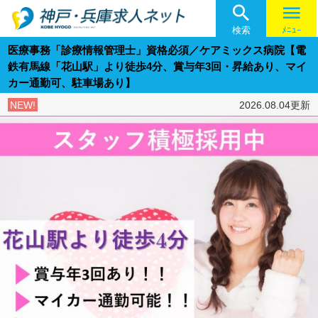

menu
検索
ﾒﾆｭｰ
医療事務「診療情報管理士」資格必須／ケアミックス病院【電
鉄有馬線「花山駅」より徒歩4分、賞与年3回・昇給あり、マイ
カー通勤可、駐車場あり】
NEW!
2026.08.04更新