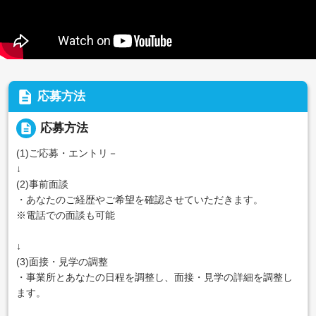
description
応募方法
description
応募方法
(1)ご応募・エントリ－
↓
(2)事前面談
・あなたのご経歴やご希望を確認させていただきます。
※電話での面談も可能
↓
(3)面接・見学の調整
・事業所とあなたの日程を調整し、面接・見学の詳細を調整し
ます。