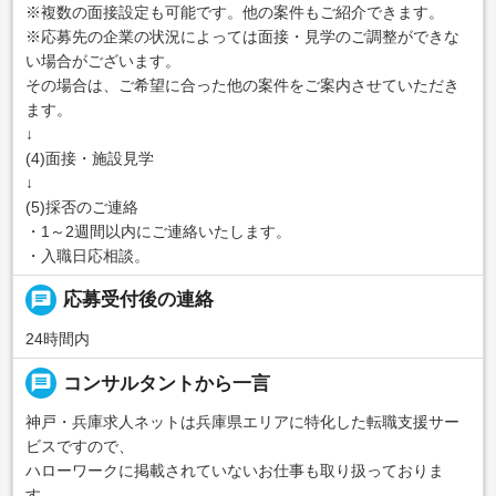
※複数の面接設定も可能です。他の案件もご紹介できます。
※応募先の企業の状況によっては面接・見学のご調整ができな
い場合がございます。
その場合は、ご希望に合った他の案件をご案内させていただき
ます。
↓
(4)面接・施設見学
↓
(5)採否のご連絡
・1～2週間以内にご連絡いたします。
・入職日応相談。
chat
応募受付後の連絡
24時間内
message
コンサルタントから一言
神戸・兵庫求人ネットは兵庫県エリアに特化した転職支援サー
ビスですので、
ハローワークに掲載されていないお仕事も取り扱っておりま
す。