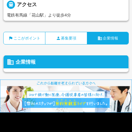

アクセス
電鉄有馬線「花山駅」より徒歩4分
flag
person
business
ここがポイント
募集要項
企業情報
business
企業情報