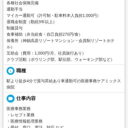
各種社会保険完備
通勤手当
マイカー通勤可（許可制・駐車料本人負担1,000円）
退職金制度（勤続3年以上）
制服貸与
食事補助（弁当給食・自己負担270円/食）
保養所（神鍋高原リゾートマンション・会員制リゾートホテ
ル）
互助会（費用：1,000円/月、社員旅行あり）
クラブ活動（ボウリング部、駅伝部、ウォーキング部など）
info
職種
駅より徒歩4分で賞与昇給あり車通勤可の医療事務ケアミックス
病院
label
仕事内容
医療事務業務
・レセプト業務
・医療情報処理業務
・受付、窓口、電話、対応 など