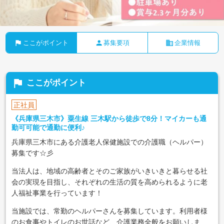
flag
person
business
ここがポイント
募集要項
企業情報
flag
ここがポイント
正社員
《兵庫県三木市》粟生線 三木駅から徒歩で8分！マイカーも通
勤可可能で通勤に便利♪
兵庫県三木市にある介護老人保健施設での介護職（ヘルパー）
募集です☆彡
当法人は、地域の高齢者とそのご家族がいきいきと暮らせる社
会の実現を目指し、それぞれの生活の質を高められるように老
人福祉事業を行っています！
当施設では、常勤のヘルパーさんを募集しています。利用者様
のお食事やトイレのお世話など、介護業務全般をお願いしま