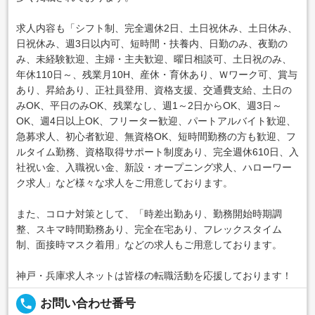
求人内容も「シフト制、完全週休2日、土日祝休み、土日休み、
日祝休み、週3日以内可、短時間・扶養内、日勤のみ、夜勤の
み、未経験歓迎、主婦・主夫歓迎、曜日相談可、土日祝のみ、
年休110日～、残業月10H、産休・育休あり、Ｗワーク可、賞与
あり、昇給あり、正社員登用、資格支援、交通費支給、土日の
みOK、平日のみOK、残業なし、週1～2日からOK、週3日～
OK、週4日以上OK、フリーター歓迎、パートアルバイト歓迎、
急募求人、初心者歓迎、無資格OK、短時間勤務の方も歓迎、フ
ルタイム勤務、資格取得サポート制度あり、完全週休610日、入
社祝い金、入職祝い金、新設・オープニング求人、ハローワー
ク求人」など様々な求人をご用意しております。
また、コロナ対策として、「時差出勤あり、勤務開始時期調
整、スキマ時間勤務あり、完全在宅あり、フレックスタイム
制、面接時マスク着用」などの求人もご用意しております。
神戸・兵庫求人ネットは皆様の転職活動を応援しております！
local_phone
お問い合わせ番号