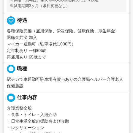
※試用期間3ヶ月（条件変更なし）
favorite_border
待遇
各種保険完備（雇用保険、労災保険、健康保険、厚生年金）
退職金共済 加入
マイカー通勤可（駐車場代1,000円）
定年制あり 一律63歳
再雇用あり 65歳まで
info
職種
駅チカで車通勤可駐車場有賞与ありの介護職ヘルパー介護老人
保健施設
label
仕事内容
介護業務全般
・食事・トイレ・入浴介助
・日常生活全般の援助および介助
・レクリエーション