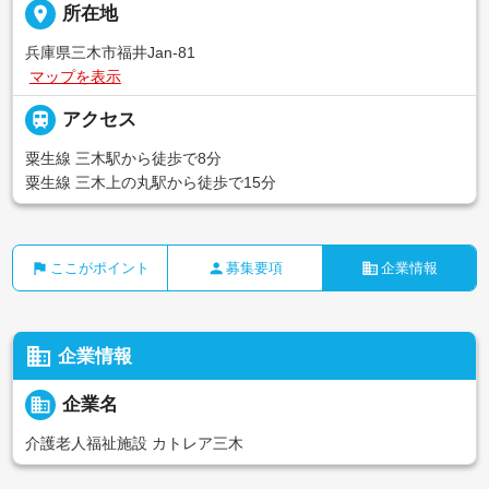
place
所在地
兵庫県三木市福井Jan-81
マップを表示

アクセス
粟生線 三木駅から徒歩で8分
粟生線 三木上の丸駅から徒歩で15分
flag
person
business
ここがポイント
募集要項
企業情報
business
企業情報
business
企業名
介護老人福祉施設 カトレア三木