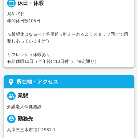
calendar_today
休日・休暇
月8～9日
年間休日数105日
※希望休はなるべく希望通り叶えられるようスタッフ同士で調
整しあっています(^^)
リフレッシュ休暇あり
有給休暇10日（半年後に10日付与。法定通り）
place
所在地・アクセス
people
業態
介護老人保健施設
person_pin
勤務先
兵庫県三木市福井1981-1