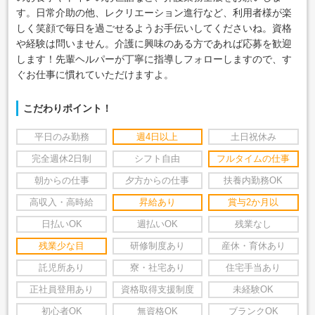
す。日常介助の他、レクリエーション進行など、利用者様が楽
しく笑顔で毎日を過ごせるようお手伝いしてくださいね。資格
や経験は問いません。介護に興味のある方であれば応募を歓迎
します！先輩ヘルパーが丁寧に指導しフォローしますので、す
ぐお仕事に慣れていただけますよ。
こだわりポイント！
平日のみ勤務
週4日以上
土日祝休み
完全週休2日制
シフト自由
フルタイムの仕事
朝からの仕事
夕方からの仕事
扶養内勤務OK
高収入・高時給
昇給あり
賞与2か月以
日払いOK
週払いOK
残業なし
残業少な目
研修制度あり
産休・育休あり
託児所あり
寮・社宅あり
住宅手当あり
正社員登用あり
資格取得支援制度
未経験OK
初心者OK
無資格OK
ブランクOK