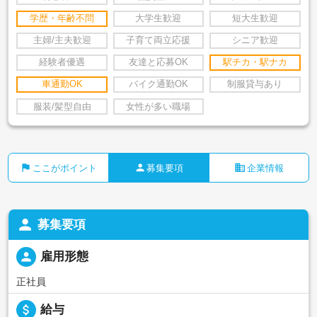
学歴・年齢不問
大学生歓迎
短大生歓迎
主婦/主夫歓迎
子育て両立応援
シニア歓迎
経験者優遇
友達と応募OK
駅チカ・駅ナカ
車通勤OK
バイク通勤OK
制服貸与あり
服装/髪型自由
女性が多い職場
flag
person
business
ここがポイント
募集要項
企業情報
person
募集要項
person
雇用形態
正社員
attach_money
給与