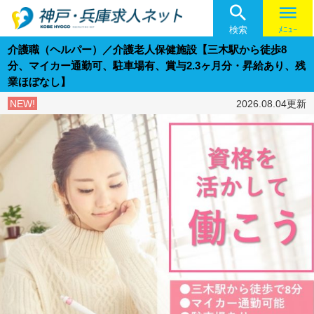

menu
検索
ﾒﾆｭｰ
介護職（ヘルパー）／介護老人保健施設【三木駅から徒歩8
分、マイカー通勤可、駐車場有、賞与2.3ヶ月分・昇給あり、残
業ほぼなし】
NEW!
2026.08.04更新