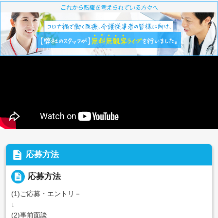
description
応募方法
description
応募方法
(1)ご応募・エントリ－
↓
(2)事前面談