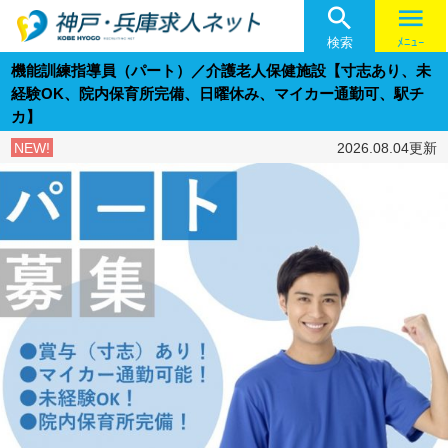

menu
検索
ﾒﾆｭｰ
機能訓練指導員（パート）／介護老人保健施設【寸志あり、未
経験OK、院内保育所完備、日曜休み、マイカー通勤可、駅チ
カ】
NEW!
2026.08.04更新