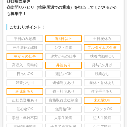
◎日曜固定休
◎訪問リハビリ（病院周辺での業務）を担当してくださるかた
も募集中！
こだわりポイント！
平日のみ勤務
週4日以上
土日祝休み
完全週休2日制
シフト自由
フルタイムの仕事
朝からの仕事
夕方からの仕事
扶養内勤務OK
高収入・高時給
昇給あり
賞与2か月以
日払いOK
週払いOK
残業なし
残業少な目
研修制度あり
産休・育休あり
託児所あり
寮・社宅あり
住宅手当あり
正社員登用あり
資格取得支援制度
未経験OK
初心者OK
無資格OK
ブランクOK
学歴・年齢不問
大学生歓迎
短大生歓迎
主婦/主夫歓迎
子育て両立応援
シニア歓迎