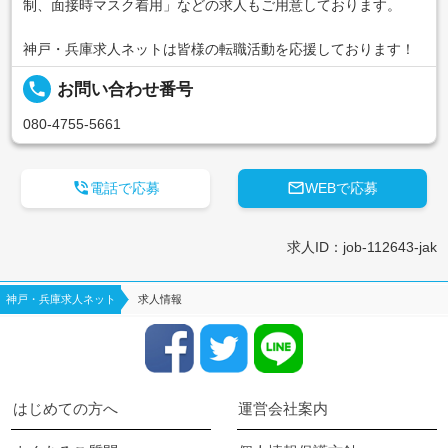
制、面接時マスク着用」などの求人もご用意しております。
神戸・兵庫求人ネットは皆様の転職活動を応援しております！
local_phone
お問い合わせ番号
080-4755-5661


電話で応募
WEBで応募
求人ID：job-112643-jak
神戸・兵庫求人ネット
求人情報
はじめての方へ
運営会社案内