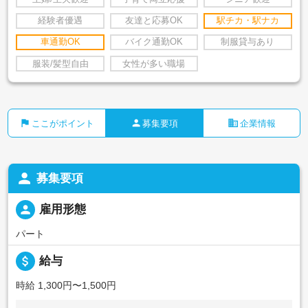
経験者優遇
友達と応募OK
駅チカ・駅ナカ
車通勤OK
バイク通勤OK
制服貸与あり
服装/髪型自由
女性が多い職場
flag
person
business
ここがポイント
募集要項
企業情報
person
募集要項
person
雇用形態
パート
attach_money
給与
時給 1,300円〜1,500円