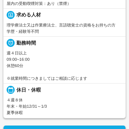
屋内の受動喫煙対策：あり（禁煙）
portrait
求める人材
理学療法士又は作業療法士、言語聴覚士の資格をお持ちの方
学歴・経験等不問

勤務時間
週４日以上
09:00~16:00
休憩60分
※就業時間につきましてはご相談に応じます
calendar_today
休日・休暇
４週８休
年末・年始12/31～1/3
夏季休暇