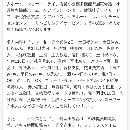
人ホーム、ショートステイ、看護小規模多機能型居宅介護、小
規模多機能ホーム、ケアプランセンター、放課後等デイサービ
ス、居宅介護支援、ケアハウス、ケアホーム、リハビリテーシ
ョンセンター、リハビリ型デイサービス、」等の施設の求人が
多く掲載されております。
求人内容も「シフト制、完全週休2日、土日祝休み、土日休み、
日祝休み、週3日以内可、短時間・扶養内、日勤のみ、夜勤の
み、未経験歓迎、主婦・主夫歓迎、曜日相談可、土日祝のみ、
年休110日～、残業月10H、産休・育休あり、Ｗワーク可、賞与
あり、昇給あり、正社員登用、資格支援、交通費支給、土日の
みOK、平日のみOK、残業なし、週1～2日からOK、週3日～
OK、週4日以上OK、フリーター歓迎、パートアルバイト歓迎、
急募求人、初心者歓迎、無資格OK、短時間勤務の方も歓迎、フ
ルタイム勤務、資格取得サポート制度あり、完全週休616日、入
社祝い金、入職祝い金、新設・オープニング求人、ハローワー
ク求人」など様々な求人をご用意しております。
また、コロナ対策として、「時差出勤あり、勤務開始時期調
整、スキマ時間勤務あり、完全在宅あり、フレックスタイム