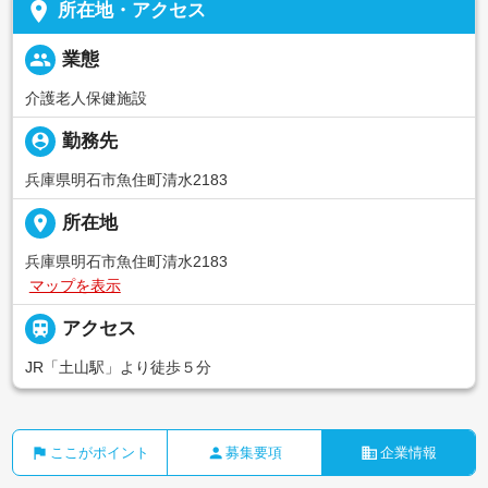
place
所在地・アクセス
people
業態
介護老人保健施設
person_pin
勤務先
兵庫県明石市魚住町清水2183
place
所在地
兵庫県明石市魚住町清水2183
マップを表示

アクセス
JR「土山駅」より徒歩５分
flag
person
business
ここがポイント
募集要項
企業情報