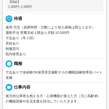
【時給】
1,300円~1,500円
favorite_border
待遇
雇用 労災（就業時間・日数により加入保険は異なります）
通勤手当 実費支給上限あり月額:10,000円
寸志あり（年２回）
昇給あり
制服貸与
院内保育あり
info
職種
寸志ありで未経験OK保育所完備駅チカの機能訓練指導員パート
老健
label
仕事内容
後天的な障害を抱える方・心身機能が衰えた方（主に高齢者）
の機能回復や生活支援を担当していただきます。