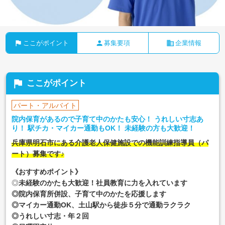
flag
person
business
ここがポイント
募集要項
企業情報
flag
ここがポイント
パート・アルバイト
院内保育があるので子育て中のかたも安心！ うれしい寸志あ
り！ 駅チカ・マイカー通勤もOK！ 未経験の方も大歓迎！
兵庫県明石市にある介護老人保健施設での機能訓練指導員（パ
ート）募集です♪
《おすすめポイント》
◎
未経験のかたも大歓迎！社員教育に力を入れています
◎院内保育所併設、子育て中のかたを応援します
◎マイカー通勤OK、土山駅から徒歩５分で通勤ラクラク
◎うれしい寸志・年２回