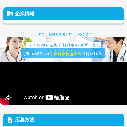
business
企業情報
description
応募方法