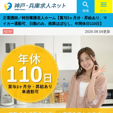

menu
検索
ﾒﾆｭｰ
正看護師／特別養護老人ホーム【賞与3ヶ月分・昇給あり、マ
イカー通勤可、日勤のみ、残業ほぼなし、年間休日110日】
NEW!
2026.08.04更新