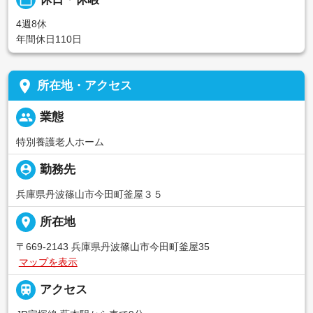
4週8休
年間休日110日
place
所在地・アクセス
people
業態
特別養護老人ホーム
person_pin
勤務先
兵庫県丹波篠山市今田町釜屋３５
place
所在地
〒669-2143 兵庫県丹波篠山市今田町釜屋35
マップを表示

アクセス