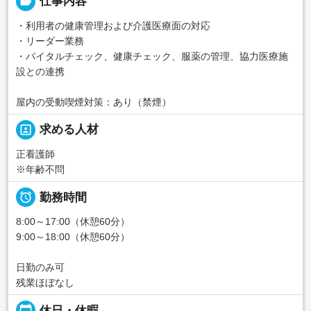
label
仕事内容
・利用者の健康管理および介護医療面の対応
・リーダー業務
・バイタルチェック、健康チェック、服薬の管理、協力医療施
設との連携
屋内の受動喫煙対策：あり（禁煙）
portrait
求める人材
正看護師
※年齢不問

勤務時間
8:00～17:00（休憩60分）
9:00～18:00（休憩60分）
日勤のみ可
残業ほぼなし
calendar_today
休日・休暇