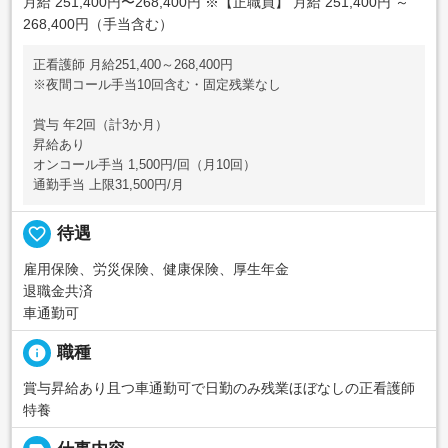
月給 251,400円〜268,400円
※【正職員】 月給 251,400円 ～
268,400円（手当含む）
正看護師 月給251,400～268,400円
※夜間コール手当10回含む・固定残業なし
賞与 年2回（計3か月）
昇給あり
オンコール手当 1,500円/回（月10回）
通勤手当 上限31,500円/月
favorite_border
待遇
雇用保険、労災保険、健康保険、厚生年金
退職金共済
車通勤可
info
職種
賞与昇給あり且つ車通勤可で日勤のみ残業ほぼなしの正看護師
特養