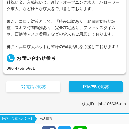
社祝い金、入職祝い金、新設・オープニング求人、ハローワー
ク求人」など様々な求人をご用意しております。
また、コロナ対策として、「時差出勤あり、勤務開始時期調
整、スキマ時間勤務あり、完全在宅あり、フレックスタイム
制、面接時マスク着用」などの求人もご用意しております。
神戸・兵庫求人ネットは皆様の転職活動を応援しております！
local_phone
お問い合わせ番号
080-4755-5661


電話で応募
WEBで応募
求人ID：job-106336-oth
神戸・兵庫求人ネット
求人情報