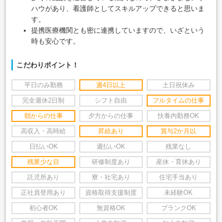
ハウがあり、看護師としてスキルアップできると思いま
す。
提携医療機関とも密に連携していますので、いざという
時も安心です。
こだわりポイント！
平日のみ勤務
週4日以上
土日祝休み
完全週休2日制
シフト自由
フルタイムの仕事
朝からの仕事
夕方からの仕事
扶養内勤務OK
高収入・高時給
昇給あり
賞与2か月以
日払いOK
週払いOK
残業なし
残業少な目
研修制度あり
産休・育休あり
託児所あり
寮・社宅あり
住宅手当あり
正社員登用あり
資格取得支援制度
未経験OK
初心者OK
無資格OK
ブランクOK