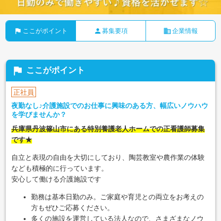
flag
person
business
ここがポイント
募集要項
企業情報
flag
ここがポイント
正社員
夜勤なし♪介護施設でのお仕事に興味のある方、幅広いノウハウ
を学びませんか？
兵庫県丹波篠山市にある特別養護老人ホームでの正看護師募集
です★
自立と表現の自由を大切にしており、陶芸教室や農作業の体験
なども積極的に行っています。
安心して働ける介護施設です
勤務は基本日勤のみ。ご家庭や育児との両立をお考えの
方もぜひご応募ください。
多くの施設を運営している法人なので、さまざまなノウ