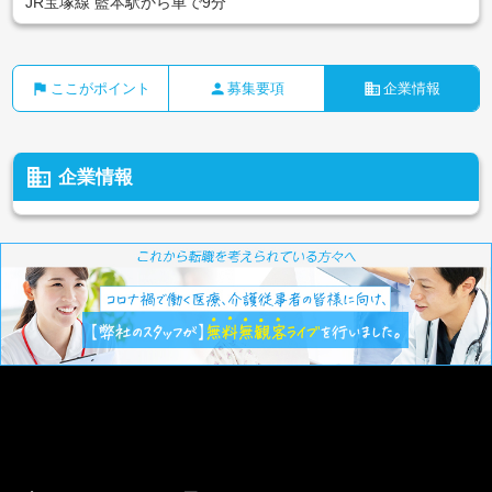
JR宝塚線 藍本駅から車で9分
flag
person
business
ここがポイント
募集要項
企業情報
business
企業情報