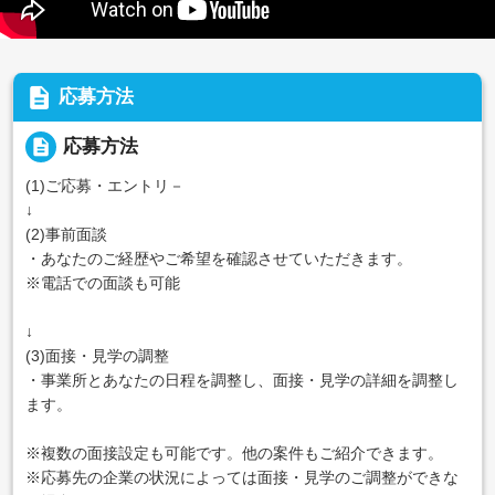
description
応募方法
description
応募方法
(1)ご応募・エントリ－
↓
(2)事前面談
・あなたのご経歴やご希望を確認させていただきます。
※電話での面談も可能
↓
(3)面接・見学の調整
・事業所とあなたの日程を調整し、面接・見学の詳細を調整し
ます。
※複数の面接設定も可能です。他の案件もご紹介できます。
※応募先の企業の状況によっては面接・見学のご調整ができな