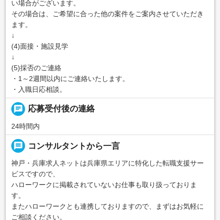
い場合がございます。
その場合は、ご希望に合った他の案件をご案内させていただき
ます。
↓
(4)面接・施設見学
↓
(5)採否のご連絡
・1～2週間以内にご連絡いたします。
・入職日応相談。
chat
応募受付後の連絡
24時間内
message
コンサルタントから一言
神戸・兵庫求人ネットは兵庫県エリアに特化した転職支援サー
ビスですので、
ハローワークに掲載されていないお仕事も取り扱っておりま
す。
またハローワークとも連携しておりますので、まずはお気軽に
ご相談ください。