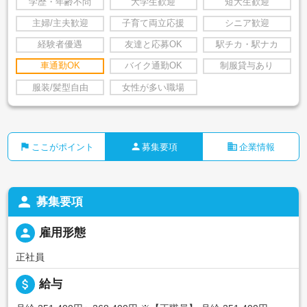
学歴・年齢不問
大学生歓迎
短大生歓迎
主婦/主夫歓迎
子育て両立応援
シニア歓迎
経験者優遇
友達と応募OK
駅チカ・駅ナカ
車通勤OK
バイク通勤OK
制服貸与あり
服装/髪型自由
女性が多い職場
flag
person
business
ここがポイント
募集要項
企業情報
person
募集要項
person
雇用形態
正社員
attach_money
給与