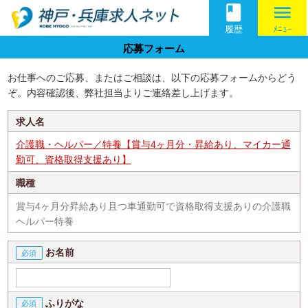
book
menu
履歴
ﾒﾆｭｰ
応募フォーム
お仕事へのご応募、またはご相談は、以下の応募フォームからどう
ぞ。内容確認後、弊社担当よりご連絡差し上げます。
求人名
介護職・ヘルパー／特養【賞与4ヶ月分・昇給あり、マイカー通
勤可、資格取得支援あり】
職種
賞与4ヶ月分昇給あり且つ車通勤可で資格取得支援ありの介護職
ヘルパー特養
お名前
ふりがな