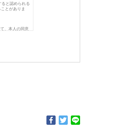
すると認められる
ることがありま
って、本人の同意
要がある場合であ
令の定める事務を
人の同意を得るこ
該応募者の同意を
から法的な手続き
ない範囲におい
、個人情報を提供
らかじめご了承く