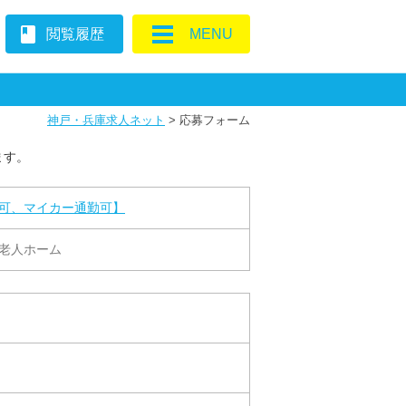
book
閲覧履歴
MENU
神戸・兵庫求人ネット
>
応募フォーム
ます。
ク可、マイカー通勤可】
護老人ホーム