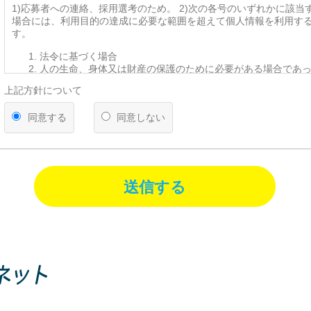
1)応募者への連絡、採用選考のため。 2)次の各号のいずれかに該当
場合には、利用目的の達成に必要な範囲を超えて個人情報を利用す
す。
法令に基づく場合
人の生命、身体又は財産の保護のために必要がある場合であ
を得ることが困難であるとき
上記方針について
公衆衛生の向上又は児童の健全な育成の推進のために特に必
って、本人の同意を得ることが困難であるとき
同意する
同意しない
国の機関若しくは地方公共団体又はその委託を受けた者が法
遂行することに対して協力する必要がある場合であって、本
とによって当該事務の遂行に支障を及ぼすおそれがあるとき
【第三者への提供】
送信する
弊社は法律で定められている場合を除いて、応募者の個人情報を当
得ず第三者に提供・委託することはありません。ただし、官公庁等
により個人情報について開示が求められた場合は、関係法令に反し
て、応募者の同意なく応募内容を提供することがあります。
【提供の任意性】
応募者が弊社に対して個人情報を提供することは任意です。ただし
されない場合には、採用の検討ができない場合がありますので、あ
ださい。
【個人情報の開示等について】