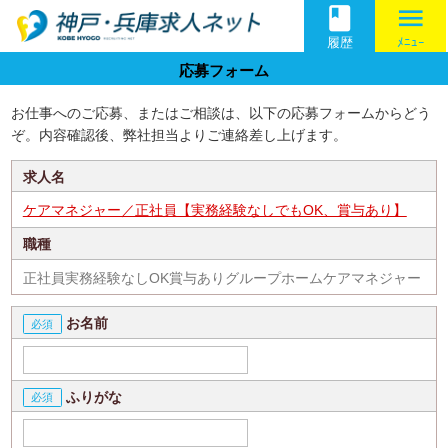
book
menu
履歴
ﾒﾆｭｰ
応募フォーム
お仕事へのご応募、またはご相談は、以下の応募フォームからどう
ぞ。内容確認後、弊社担当よりご連絡差し上げます。
求人名
ケアマネジャー／正社員【実務経験なしでもOK、賞与あり】
職種
正社員実務経験なしOK賞与ありグループホームケアマネジャー
お名前
ふりがな