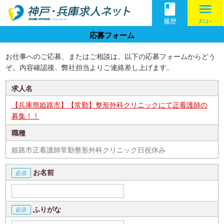
book
menu
履歴
ﾒﾆｭｰ
応募フォーム
お仕事へのご応募、またはご相談は、以下の応募フォームからどう
ぞ。内容確認後、弊社担当よりご連絡差し上げます。
求人名
【兵庫県姫路市】【常勤】整形外科クリニックにて正看護師の
募集！！
職種
姫路市正看護師常勤整形外科クリニック日祝休み
お名前
ふりがな