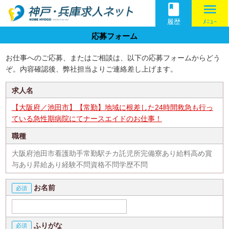
book
menu
履歴
ﾒﾆｭｰ
応募フォーム
お仕事へのご応募、またはご相談は、以下の応募フォームからどう
ぞ。内容確認後、弊社担当よりご連絡差し上げます。
求人名
【大阪府／池田市】【常勤】地域に根差した24時間救急も行っ
ている急性期病院にてナースエイドのお仕事！
職種
大阪府池田市看護助手常勤駅チカ託児所完備寮あり給料高め賞
与あり昇給あり経験不問資格不問学歴不問
お名前
ふりがな