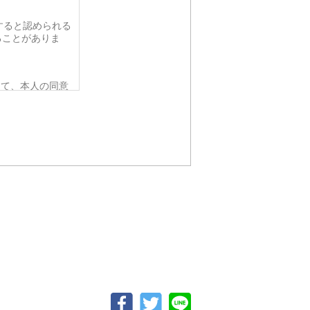
すると認められる
ることがありま
って、本人の同意
要がある場合であ
令の定める事務を
人の同意を得るこ
該応募者の同意を
から法的な手続き
ない範囲におい
、個人情報を提供
らかじめご了承く