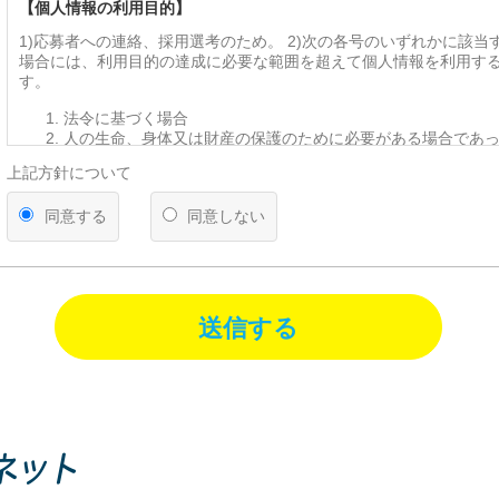
【個人情報の利用目的】
1)応募者への連絡、採用選考のため。 2)次の各号のいずれかに該当
場合には、利用目的の達成に必要な範囲を超えて個人情報を利用す
す。
法令に基づく場合
人の生命、身体又は財産の保護のために必要がある場合であ
を得ることが困難であるとき
上記方針について
公衆衛生の向上又は児童の健全な育成の推進のために特に必
って、本人の同意を得ることが困難であるとき
同意する
同意しない
国の機関若しくは地方公共団体又はその委託を受けた者が法
遂行することに対して協力する必要がある場合であって、本
とによって当該事務の遂行に支障を及ぼすおそれがあるとき
【第三者への提供】
送信する
弊社は法律で定められている場合を除いて、応募者の個人情報を当
得ず第三者に提供・委託することはありません。ただし、官公庁等
により個人情報について開示が求められた場合は、関係法令に反し
て、応募者の同意なく応募内容を提供することがあります。
【提供の任意性】
応募者が弊社に対して個人情報を提供することは任意です。ただし
されない場合には、採用の検討ができない場合がありますので、あ
ださい。