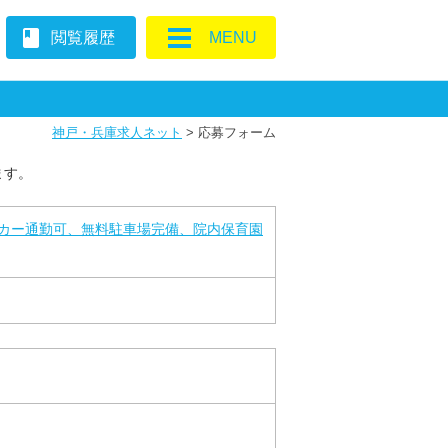
book
閲覧履歴
MENU
神戸・兵庫求人ネット
>
応募フォーム
ます。
イカー通勤可、無料駐車場完備、院内保育園