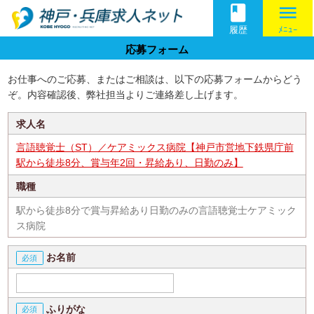
book
menu
履歴
ﾒﾆｭｰ
応募フォーム
お仕事へのご応募、またはご相談は、以下の応募フォームからどう
ぞ。内容確認後、弊社担当よりご連絡差し上げます。
求人名
言語聴覚士（ST）／ケアミックス病院【神戸市営地下鉄県庁前
駅から徒歩8分、賞与年2回・昇給あり、日勤のみ】
職種
駅から徒歩8分で賞与昇給あり日勤のみの言語聴覚士ケアミック
ス病院
お名前
ふりがな