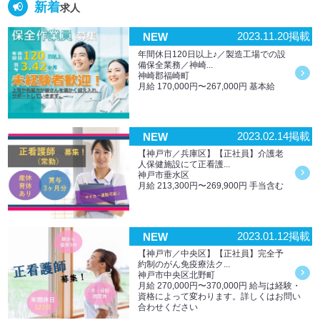
新着
求人
2023.11.20掲載
NEW
年間休日120日以上♪／製造工場での設
備保全業務／神崎...
神崎郡福崎町
月給 170,000円〜267,000円 基本給
2023.02.14掲載
NEW
【神戸市／兵庫区】【正社員】介護老
人保健施設にて正看護...
神戸市垂水区
月給 213,300円〜269,900円 手当含む
2023.01.12掲載
NEW
【神戸市／中央区】【正社員】完全予
約制のがん免疫療法ク...
神戸市中央区北野町
月給 270,000円〜370,000円 給与は経験・
資格によって変わります。詳しくはお問い
合わせください