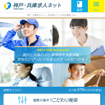
book
menu
履歴
ﾒﾆｭｰ
神戸・兵庫求人ネット｜正社員やパートのお仕事探しなら！
679
求人数
件
(8月4日更新)