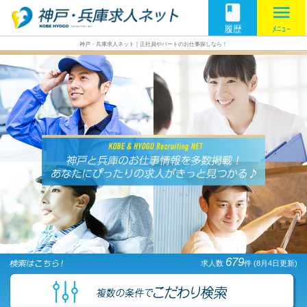
book
menu
履歴
ﾒﾆｭｰ
神戸・兵庫求人ネット｜正社員やパートのお仕事探しなら！
679
求人数
件
(8月4日更新)