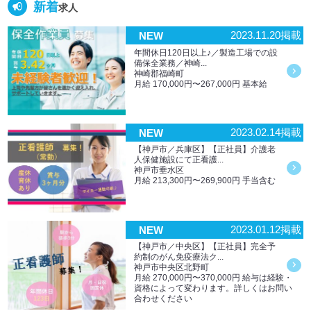
新着
求人
2023.11.20掲載
NEW
年間休日120日以上♪／製造工場での設
備保全業務／神崎...
神崎郡福崎町
月給 170,000円〜267,000円 基本給
2023.02.14掲載
NEW
【神戸市／兵庫区】【正社員】介護老
人保健施設にて正看護...
神戸市垂水区
月給 213,300円〜269,900円 手当含む
2023.01.12掲載
NEW
【神戸市／中央区】【正社員】完全予
約制のがん免疫療法ク...
神戸市中央区北野町
月給 270,000円〜370,000円 給与は経験・
資格によって変わります。詳しくはお問い
合わせください