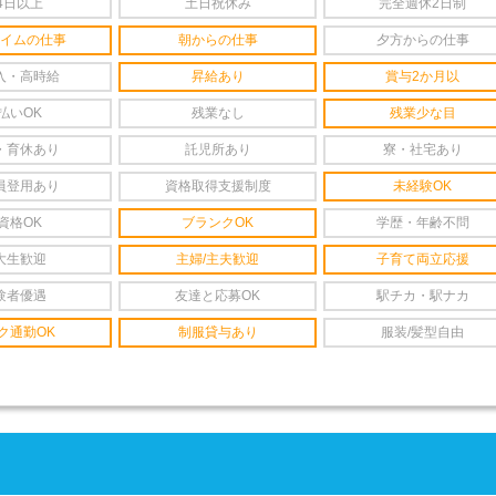
4日以上
土日祝休み
完全週休2日制
イムの仕事
朝からの仕事
夕方からの仕事
入・高時給
昇給あり
賞与2か月以
払いOK
残業なし
残業少な目
・育休あり
託児所あり
寮・社宅あり
員登用あり
資格取得支援制度
未経験OK
資格OK
ブランクOK
学歴・年齢不問
大生歓迎
主婦/主夫歓迎
子育て両立応援
験者優遇
友達と応募OK
駅チカ・駅ナカ
ク通勤OK
制服貸与あり
服装/髪型自由