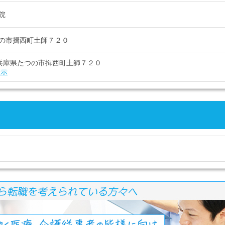
院
の市揖西町土師７２０
17 兵庫県たつの市揖西町土師７２０
表示