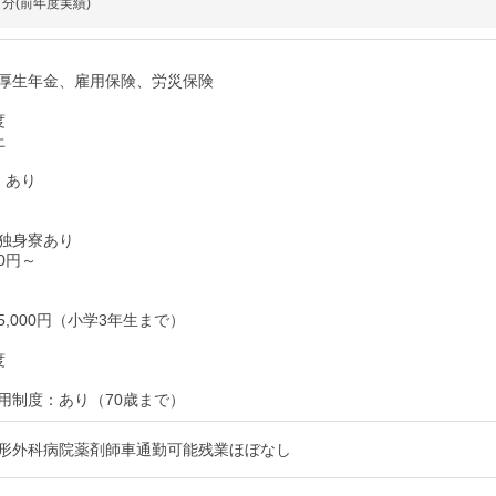
ヶ月分(前年度実績)
厚生年金、雇用保険、労災保険
度
上
：あり
独身寮あり
00円～
,000円（小学3年生まで）
度
用制度：あり（70歳まで）
形外科病院薬剤師車通勤可能残業ほぼなし