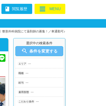
book
閲覧履歴
MENU
】整形外科病院にて薬剤師の募集！／車通勤可♪
選択中の検索条件

条件を変更する
---
エリア
---
職種
---
給与
---
雇用形態
---
こだわり条件