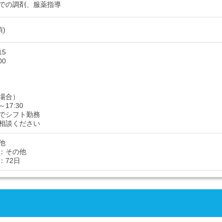
での調剤、服薬指導
須)
15
00
場合）
～17:30
でシフト勤務
相談ください
他
：その他
：72日