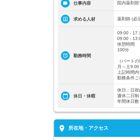
院内薬剤部
仕事内容
薬剤師 (必
求める人材
09:00 - 17:
09:00 - 13:
休憩時間
100分
勤務時間
（パートの
月～土9:00
上記時間内
勤務条件ご
休日：日祝
週休二日制
休日・休暇
年間休日数
place
所在地・アクセス