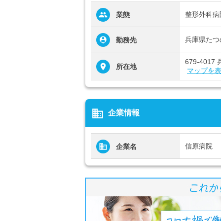
整形外科病
業態
兵庫県たつ
勤務先
679-40
所在地
マップを
business
企業情報
信原病院
企業名