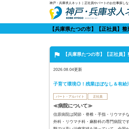
神戸・兵庫求人ネット｜正社員やパートのお仕事探しな
【兵庫県たつの市】【正社員】整
flag
【兵庫県たつの市】【正社員】
2026.08.04更新
子育て環境◎！残業ほぼなし＆有給
パート・アルバイト
正社員
≪病院について≫
信原病院は関節・脊椎・手指・リウマチ
外科・リウマチ科・麻酔科の専門病院で
野では高い治療実績を誇っていて、全国