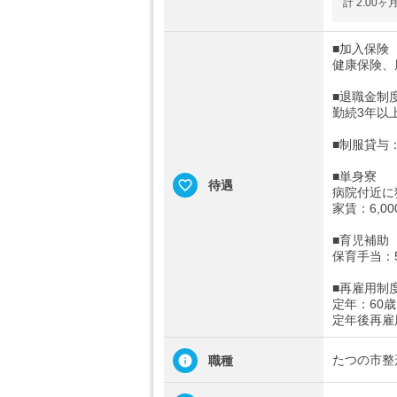
計 2.00
■加入保険
健康保険、
■退職金制
勤続3年以
■制服貸与
■単身寮
待遇
病院付近に
家賃：6,0
■育児補助
保育手当：5
■再雇用制
定年：60歳
定年後再雇
たつの市整
職種