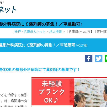
ら！
形外科病院にて薬剤師の募集！／車通勤可♪
神戸・兵庫求人ネット
>
求人情報
>
【兵庫県たつの市】【正社員
整形外科病院にて薬剤師の募集！／車通勤可♪
の詳細
消化OKの整形外科病院にて薬剤師の募集です！
などを治療する整形
す。特に肩関節の分
から患者さんが集ま