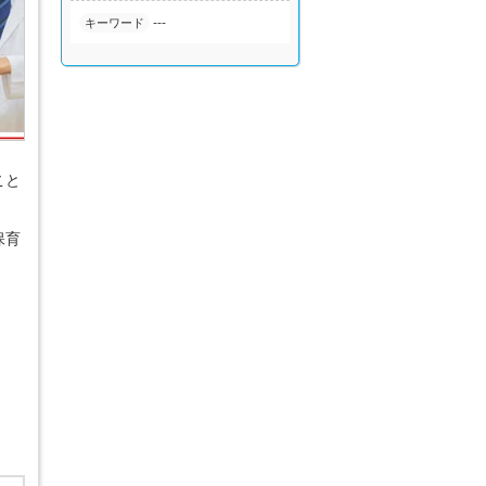
---
キーワード
こと
保育