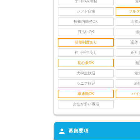
平日のみ勤務
週
シフト自由
フルタ
扶養内勤務OK
高収
日払いOK
週
研修制度あり
産休
住宅手当あり
正社
初心者OK
無
大学生歓迎
短
シニア歓迎
経
車通勤OK
バイ
女性が多い職場
person
募集要項