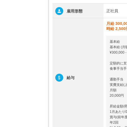
正社員
雇用形態
月給 300,0
時給 2,50
基本給
基本給 (
¥300,000 -
定額的に支
食事手当手当 
給与
通勤手当
実費支給(
月額
20,000円
昇給金額/
1月あたり0
賞与(前年
年2回