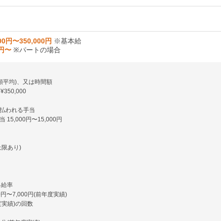
00円〜350,000円
※基本給
0円〜
※パートの場合
月額平均)、又は時間額
 ¥350,000
払われる手当
15,000円〜15,000円
上限あり)
昇給率
円〜7,000円(前年度実績)
度実績)の回数